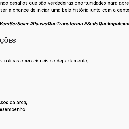
ndo desafios que são verdadeiras oportunidades para apre
r a chance de iniciar uma bela história junto com a gente
VemSerSolar #PaixãoQueTransforma #SedeQueImpulsio
IÇÕES
 rotinas operacionais do departamento;
;
ssos da área;
 desempenho.