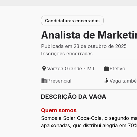
Candidaturas encerradas
Analista de Marketi
Publicada em 23 de outubro de 2025
Inscrições encerradas
Várzea Grande - MT
Efetivo
Local de trabalho: Várzea Grande - MT
Tipo de vaga: 
Presencial
Vaga tamb
Modelo de trabalho: Presencial
Vaga também 
DESCRIÇÃO DA VAGA
Quem somos
Somos a Solar Coca-Cola, o segundo mai
apaixonadas, que distribui alegria em 70