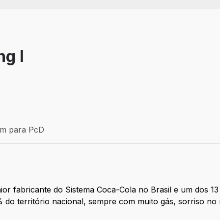
ng I
Efetivo
ém para PcD
para PcD
or fabricante do Sistema Coca-Cola no Brasil e um dos 1
% do território nacional, sempre com muito gás, sorriso no 