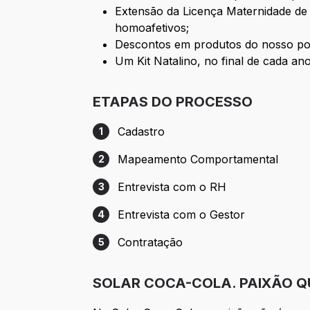
Extensão da Licença Maternidade de a
homoafetivos;
Descontos em produtos do nosso por
Um Kit Natalino, no final de cada a
ETAPAS DO PROCESSO
Cadastro
1
Etapa 1: Cadastro
Mapeamento Comportamental
2
Etapa 2: Mapeamento Comportamental
Entrevista com o RH
3
Etapa 3: Entrevista com o RH
Entrevista com o Gestor
4
Etapa 4: Entrevista com o Gestor
Contratação
5
Etapa 5: Contratação
SOLAR COCA-COLA. PAIXÃO Q