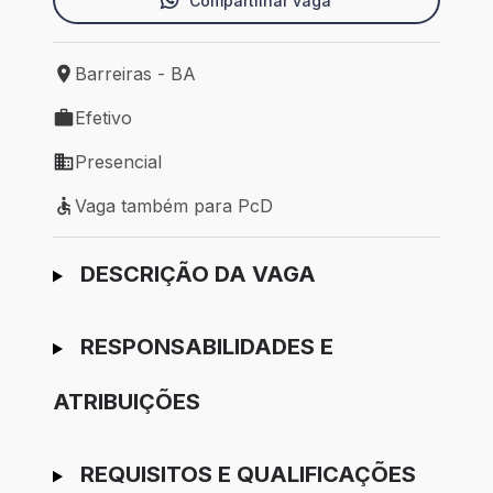
Compartilhar vaga
Barreiras - BA
Local de trabalho: Barreiras - BA
Efetivo
Tipo de vaga: Efetivo
Presencial
Modelo de trabalho: Presencial
Vaga também para PcD
Vaga também para PcD
Ir para candidatura
DESCRIÇÃO DA VAGA
RESPONSABILIDADES E
ATRIBUIÇÕES
REQUISITOS E QUALIFICAÇÕES